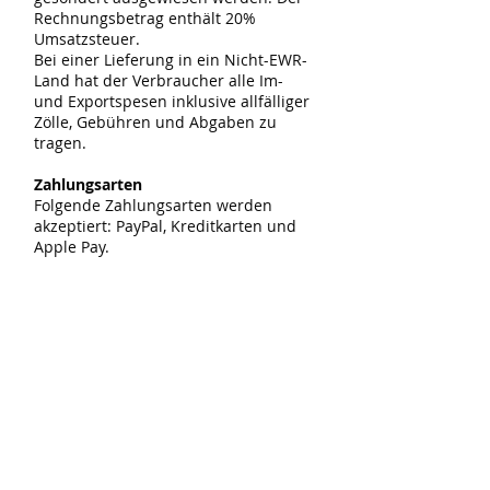
Rechnungsbetrag enthält 20%
Umsatzsteuer.
Bei einer Lieferung in ein Nicht-EWR-
Land hat der Verbraucher alle Im-
und Exportspesen inklusive allfälliger
Zölle, Gebühren und Abgaben zu
tragen.
Zahlungsarten
Folgende Zahlungsarten werden
akzeptiert: PayPal, Kreditkarten und
Apple Pay.
Fälligkeit
Ist keine andere Zahlungsart
vereinbart, verpflichtet sich der
Kunde zur vollständigen Bezahlung
des Kaufpreises bereits bei
Vertragsabschluss. Die Lieferung der
Ware erfolgt erst nach Eingang des
Betrages auf meinem Bankkonto.
Rücktrittsrecht / Widerrufsrecht